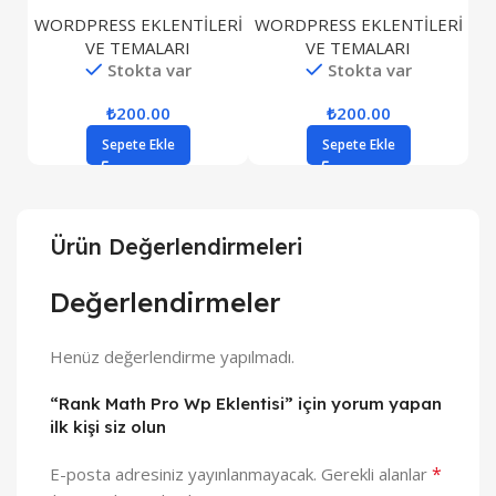
ERİ
WORDPRESS EKLENTİLERİ
WORDPRESS EKLENTİLERİ
WO
VE TEMALARI
VE TEMALARI
Stokta var
Stokta var
₺
200.00
₺
200.00
Sepete Ekle
Sepete Ekle
Ürün Değerlendirmeleri
Değerlendirmeler
Henüz değerlendirme yapılmadı.
“Rank Math Pro Wp Eklentisi” için yorum yapan
ilk kişi siz olun
*
E-posta adresiniz yayınlanmayacak.
Gerekli alanlar